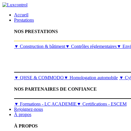
Accueil
Prestations
NOS PRESTATIONS
​▼
Construction & bâtiment
▼
Contrôles réglementaires
▼
Envi
▼
QHSE & COMMODO
▼
Homologation automobile
▼
Cyb
NOS PARTENAIRES DE CONFIANCE
▼ Formations - LC ACADEMIE
▼ Certifications - ESCEM
Rejoignez-nous
À propos
À PROPOS