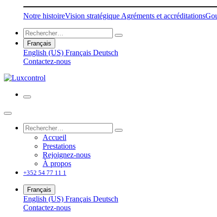
Notre histoire
Vision stratégique
Agréments et accréditations
Gou
Français
English (US)
Français
Deutsch
Contactez-nous
Accueil
Prestations
Rejoignez-nous
À propos
+352 54 77 11 1
Français
English (US)
Français
Deutsch
Contactez-nous