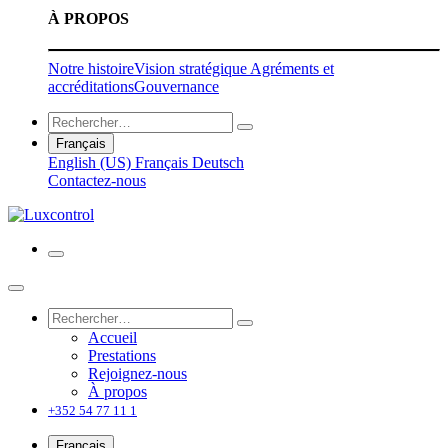
À PROPOS
Notre histoire
Vision stratégique
Agréments et
accréditations
Gouvernance
Français
English (US)
Français
Deutsch
Contactez-nous
Accueil
Prestations
Rejoignez-nous
À propos
+352 54 77 11 1
Français