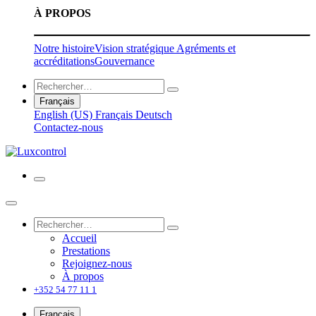
À PROPOS
Notre histoire
Vision stratégique
Agréments et
accréditations
Gouvernance
Français
English (US)
Français
Deutsch
Contactez-nous
Accueil
Prestations
Rejoignez-nous
À propos
+352 54 77 11 1
Français