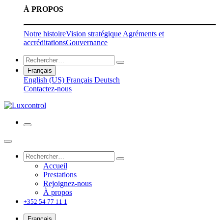
À PROPOS
Notre histoire
Vision stratégique
Agréments et
accréditations
Gouvernance
Français
English (US)
Français
Deutsch
Contactez-nous
Accueil
Prestations
Rejoignez-nous
À propos
+352 54 77 11 1
Français