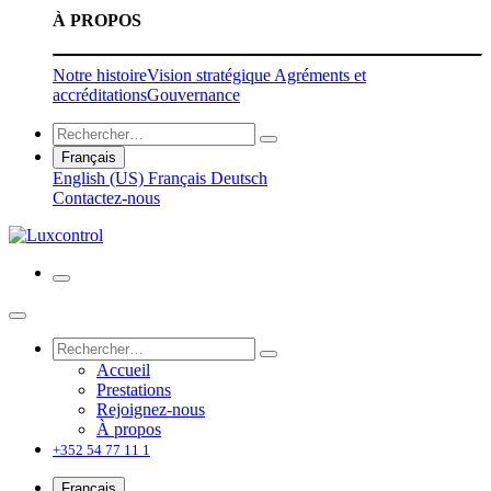
À PROPOS
Notre histoire
Vision stratégique
Agréments et
accréditations
Gouvernance
Français
English (US)
Français
Deutsch
Contactez-nous
Accueil
Prestations
Rejoignez-nous
À propos
+352 54 77 11 1
Français