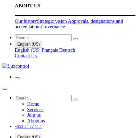
ABOUT US
Our history
Strategic vision
Approvals, designations and
accreditations
Governance
English (US)
English (US)
Français
Deutsch
Contact Us
Home
Services
Join us
About us
+352 54 77 11 1
English (US)