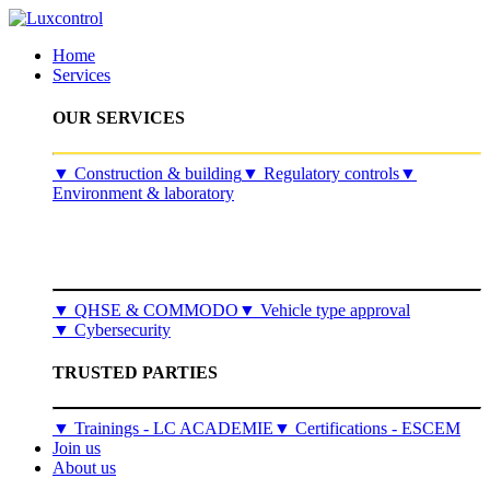
Home
Services
OUR SERVICES
​▼
Construction & building
▼
Regulatory controls
▼
Environment & laboratory
▼
QHSE & COMMODO
▼
Vehicle type approval
▼
Cybersecurity
TRUSTED PARTIES
▼ Trainings - LC ACADEMIE
▼ Certifications - ESCEM
Join us
About us