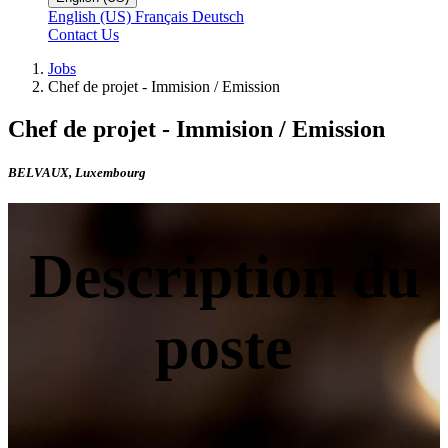
English (US)
Français
Deutsch
Contact Us
Jobs
Chef de projet - Immision / Emission
Chef de projet - Immision / Emission
BELVAUX
,
Luxembourg
Description du
poste