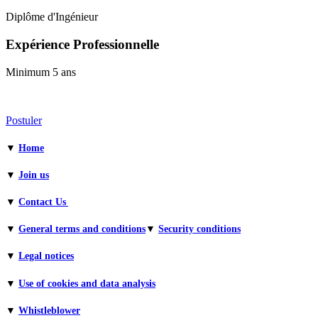
Diplôme d'Ingénieur
Expérience Professionnelle
Minimum 5 ans
Postuler
▼
Home
▼
Join us
▼
Contact Us
▼
General terms and conditions​
▼
Security conditions
▼
Legal notices
▼
Use of cookies and data analysis
▼
Whistleblower