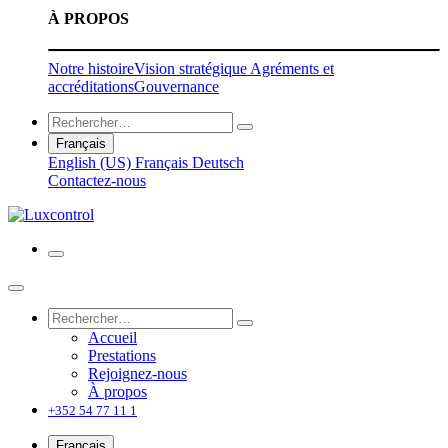
À PROPOS
Notre histoire
Vision stratégique
Agréments et
accréditations
Gouvernance
Français
English (US)
Français
Deutsch
Contactez-nous
Accueil
Prestations
Rejoignez-nous
À propos
+352 54 77 11 1
Français