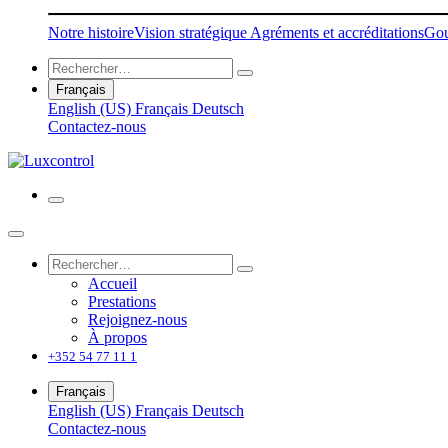
Notre histoire
Vision stratégique
Agréments et accréditations
Gou
Français
English (US)
Français
Deutsch
Contactez-nous
Accueil
Prestations
Rejoignez-nous
À propos
+352 54 77 11 1
Français
English (US)
Français
Deutsch
Contactez-nous