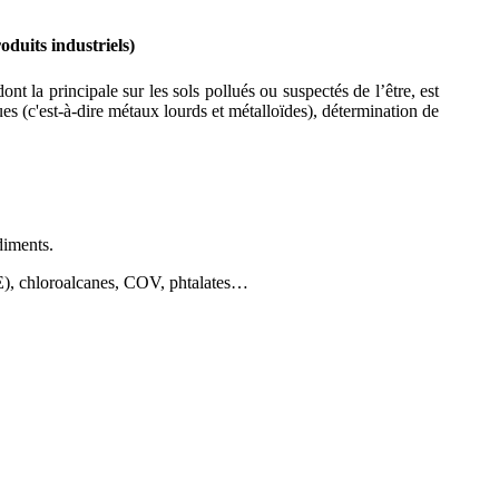
roduits industriels)
t la principale sur les sols pollués ou suspectés de l’être, est
s (c'est-à-dire métaux lourds et métalloïdes), détermination de
diments.
DE), chloroalcanes, COV, phtalates…