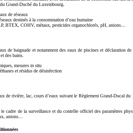
e du Grand-Duché du Luxembourg.
eaux de réseaux
réseaux destinés à la consommation d’eau humaine
AP, BTEX, COHV, métaux, pesticides organochlorés, pH, anions…
eaux de baignade et notamment des eaux de piscines et déclaration de
 et des bains.
iques, mesures in situ
thanes et résidus de désinfection
aux de rivière, lac, cours d’eaux suivant le Règlement Grand-Ducal du 15
 le cadre de la surveillance et du contrôle officiel des paramètres ph
ux, anions…
itionnées