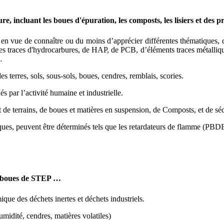
ure, incluant les boues d'épuration, les composts, les lisiers et des p
en vue de connaître ou du moins d’apprécier différentes thématiques, don
s traces d'hydrocarbures, de HAP, de PCB, d’éléments traces métallique
…
es terres, sols, sous-sols, boues, cendres, remblais, scories.
és par l’activité humaine et industrielle.
t de terrains, de boues et matières en suspension, de Composts, et de sé
ues, peuvent être déterminés tels que les retardateurs de flamme (PB
s, boues de STEP …
que des déchets inertes et déchets industriels.
idité, cendres, matières volatiles)