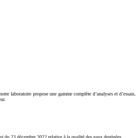
, notre laboratoire propose une gamme complète d’analyses et d’essais,
ur.
oi du 23 décembre 2022 relative à la qualité des eaux destinées