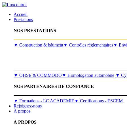
Accueil
Prestations
NOS PRESTATIONS
​▼
Construction & bâtiment
▼
Contrôles réglementaires
▼
Envi
▼
QHSE & COMMODO
▼
Homologation automobile
▼
Cyb
NOS PARTENAIRES DE CONFIANCE
▼ Formations - LC ACADEMIE
▼ Certifications - ESCEM
Rejoignez-nous
À propos
À PROPOS