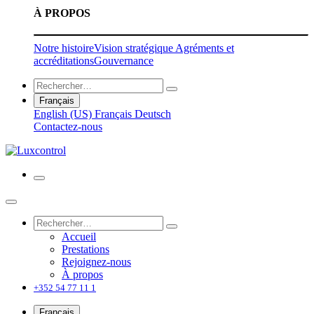
À PROPOS
Notre histoire
Vision stratégique
Agréments et
accréditations
Gouvernance
Français
English (US)
Français
Deutsch
Contactez-nous
Accueil
Prestations
Rejoignez-nous
À propos
+352 54 77 11 1
Français