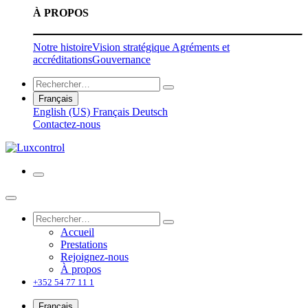
À PROPOS
Notre histoire
Vision stratégique
Agréments et
accréditations
Gouvernance
Français
English (US)
Français
Deutsch
Contactez-nous
Accueil
Prestations
Rejoignez-nous
À propos
+352 54 77 11 1
Français