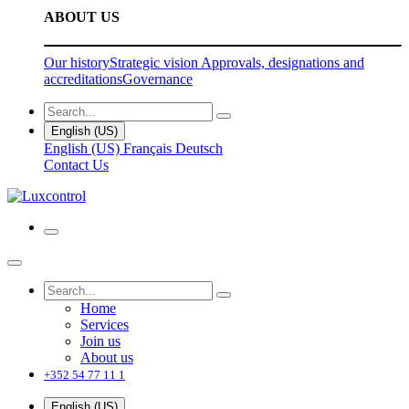
ABOUT US
Our history
Strategic vision
Approvals, designations and
accreditations
Governance
English (US)
English (US)
Français
Deutsch
Contact Us
Home
Services
Join us
About us
+352 54 77 11 1
English (US)