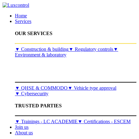
Home
Services
OUR SERVICES
​▼
Construction & building
▼
Regulatory controls
▼
Environment & laboratory
▼
QHSE & COMMODO
▼
Vehicle type approval
▼
Cybersecurity
TRUSTED PARTIES
▼ Trainings - LC ACADEMIE
▼ Certifications - ESCEM
Join us
About us