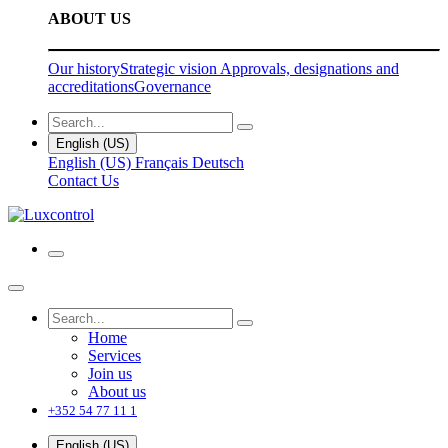
ABOUT US
Our history
Strategic vision
Approvals, designations and
accreditations
Governance
English (US)
English (US)
Français
Deutsch
Contact Us
Home
Services
Join us
About us
+352 54 77 11 1
English (US)