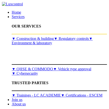
Home
Services
OUR SERVICES
​▼
Construction & building
▼
Regulatory controls
▼
Environment & laboratory
▼
QHSE & COMMODO
▼
Vehicle type approval
▼
Cybersecurity
TRUSTED PARTIES
▼ Trainings - LC ACADEMIE
▼ Certifications - ESCEM
Join us
About us