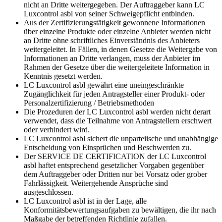
nicht an Dritte weitergegeben. Der Auftraggeber kann LC
Luxcontrol asbl von seiner Schweigepflicht entbinden.
Aus der Zertifizierungstätigkeit gewonnene Informationen
über einzelne Produkte oder einzelne Anbieter werden nicht
an Dritte ohne schriftliches Einverständnis des Anbieters
weitergeleitet. In Fällen, in denen Gesetze die Weitergabe von
Informationen an Dritte verlangen, muss der Anbieter im
Rahmen der Gesetze über die weitergeleitete Information in
Kenntnis gesetzt werden.
LC Luxcontrol asbl gewährt eine uneingeschränkte
Zugänglichkeit für jeden Antragsteller einer Produkt- oder
Personalzertifizierung / Betriebsmethoden
Die Prozeduren der LC Luxcontrol asbl werden nicht derart
verwendet, dass die Teilnahme von Antragstellern erschwert
oder verhindert wird.
LC Luxcontrol asbl sichert die unparteiische und unabhängige
Entscheidung von Einsprüchen und Beschwerden zu.
Der SERVICE DE CERTIFICATION der LC Luxcontrol
asbl haftet entsprechend gesetzlicher Vorgaben gegenüber
dem Auftraggeber oder Dritten nur bei Vorsatz oder grober
Fahrlässigkeit. Weitergehende Ansprüche sind
ausgeschlossen.
LC Luxcontrol asbl ist in der Lage, alle
Konformitätsbewertungsaufgaben zu bewältigen, die ihr nach
Maßgabe der betreffenden Richtlinie zufallen.