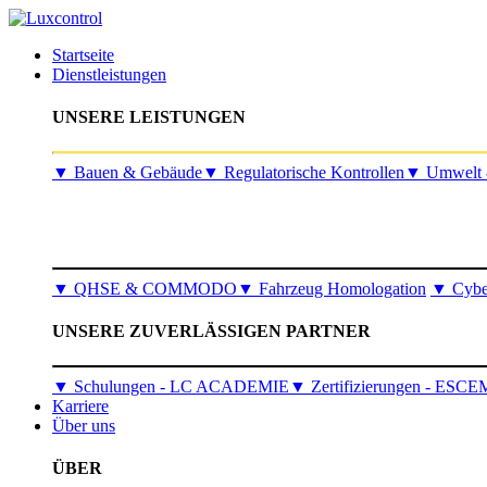
Startseite
Dienstleistungen
UNSERE LEISTUNGEN
​▼
Bauen & Gebäude
▼
Regulatorische Kontrollen
▼
Umwelt 
▼
QHSE & COMMODO
▼
Fahrzeug Homologation
▼
Cyber
UNSERE ZUVERLÄSSIGEN PARTNER
▼ Schulungen - LC ACADEMIE
▼ Zertifizierungen - ESCE
Karriere
Über uns
ÜBER