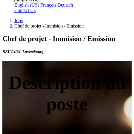
English (US)
Français
Deutsch
Contact Us
Jobs
Chef de projet - Immision / Emission
Chef de projet - Immision / Emission
BELVAUX
,
Luxembourg
Description du
poste