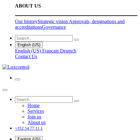
ABOUT US
Our history
Strategic vision
Approvals, designations and
accreditations
Governance
English (US)
English (US)
Français
Deutsch
Contact Us
Home
Services
Join us
About us
+352 54 77 11 1
English (US)