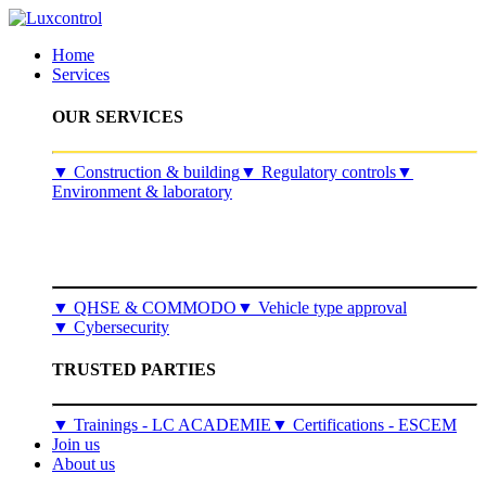
Home
Services
OUR SERVICES
​▼
Construction & building
▼
Regulatory controls
▼
Environment & laboratory
▼
QHSE & COMMODO
▼
Vehicle type approval
▼
Cybersecurity
TRUSTED PARTIES
▼ Trainings - LC ACADEMIE
▼ Certifications - ESCEM
Join us
About us