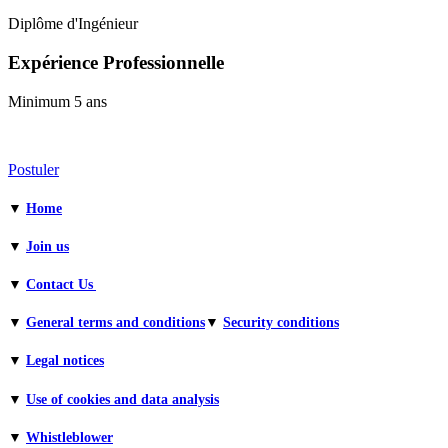
Diplôme d'Ingénieur
Expérience Professionnelle
Minimum 5 ans
Postuler
▼
Home
▼
Join us
▼
Contact Us
▼
General terms and conditions​
▼
Security conditions
▼
Legal notices
▼
Use of cookies and data analysis
▼
Whistleblower